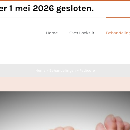
per 1 mei 2026 gesloten.
Home
Over Looks-it
Behandelin
Home
»
Behandelingen
»
Pedicure