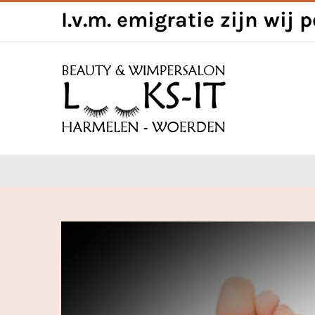
Skip
I.v.m. emigratie zijn wij 
to
content