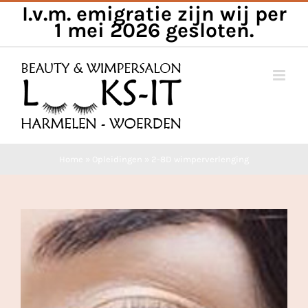
I.v.m. emigratie zijn wij per
Skip
1 mei 2026 gesloten.
to
content
Home
»
Opleidingen
»
2-8D wimperverlenging