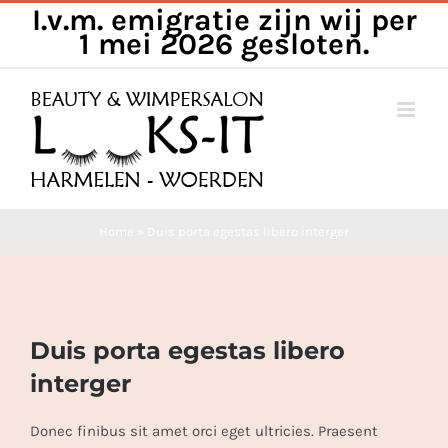
I.v.m. emigratie zijn wij per
Skip
1 mei 2026 gesloten.
to
content
Home
»
Duis porta egestas libero interger
View
Duis porta egestas libero
Larger
Image
interger
Donec finibus sit amet orci eget ultricies. Praesent