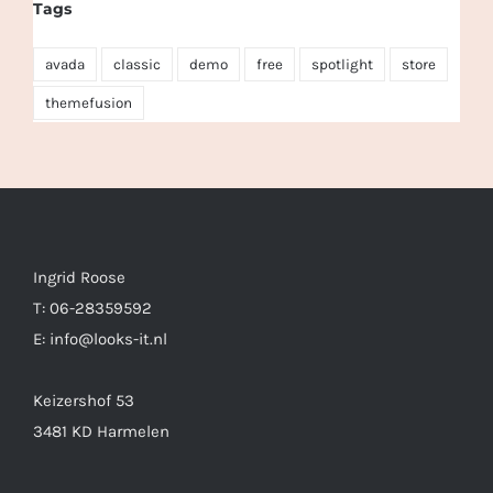
Tags
avada
classic
demo
free
spotlight
store
themefusion
Ingrid Roose
T: 06-28359592
E: info@looks-it.nl
Keizershof 53
3481 KD Harmelen