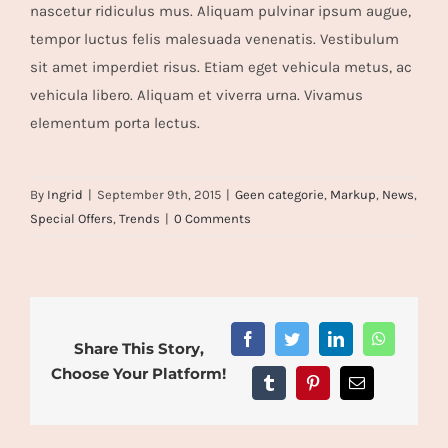
nascetur ridiculus mus. Aliquam pulvinar ipsum augue,
tempor luctus felis malesuada venenatis. Vestibulum
sit amet imperdiet risus. Etiam eget vehicula metus, ac
vehicula libero. Aliquam et viverra urna. Vivamus
elementum porta lectus.
By
Ingrid
|
September 9th, 2015
|
Geen categorie
,
Markup
,
News
,
Special Offers
,
Trends
|
0 Comments
Facebook
Twitter
LinkedIn
WhatsAp
Share This Story,
Choose Your Platform!
Tumblr
Pinterest
Email